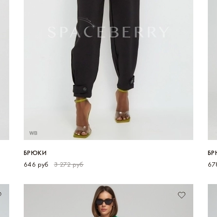
БРЮКИ
БР
646 руб
3 272 руб
67