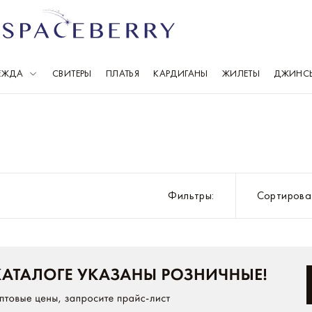
ЕЖДА
СВИТЕРЫ
ПЛАТЬЯ
КАРДИГАНЫ
ЖИЛЕТЫ
ДЖИНС
Выберите свой город
Всего 1 086 городов
Москва
Ка
Санкт-Петербург
К
Фильтры
:
Сортирова
Балашиха
К
Барнаул
Кр
Владивосток
М
Волгоград
Н
Воронеж
Н