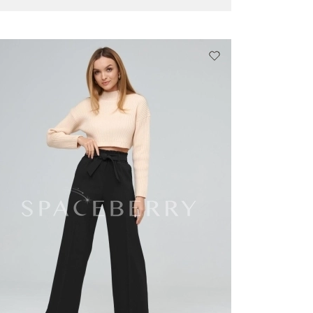
овокузнецк
Тюмень
овосибирск
Уфа
мск
Челябинск