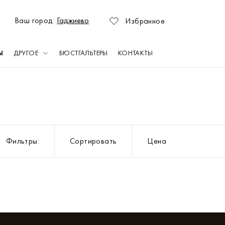
Ваш город:
Гаджиево
Избранное
Ы
ДРУГОЕ
БЮСТГАЛЬТЕРЫ
КОНТАКТЫ
зань
Оренбург
емерово
Пермь
Фильтры
:
Сортировать
Цена
раснодар
Ростов-на-Дону
асноярск
Самара
ахачкала
Саратов
абережные Челны
Севастополь
ижний Новгород
Тольятти