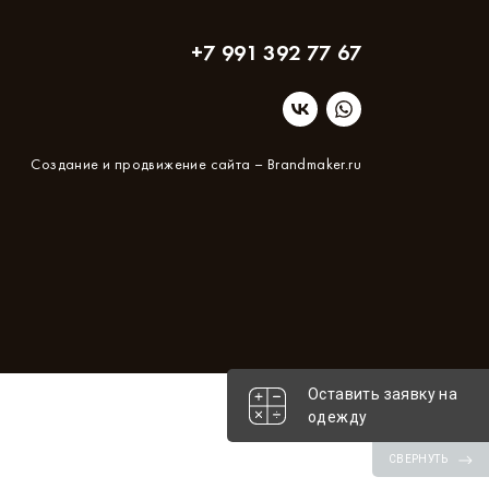
овокузнецк
Тюмень
+7 991 392 77 67
овосибирск
Уфа
мск
Челябинск
Создание и продвижение сайта –
Brandmaker.ru
Оставить заявку на
одежду
СВЕРНУТЬ