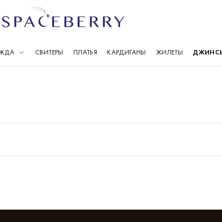
ЕЖДА
СВИТЕРЫ
ПЛАТЬЯ
КАРДИГАНЫ
ЖИЛЕТЫ
ДЖИНС
Выберите свой город
Всего 1 086 городов
Москва
Ка
Санкт-Петербург
К
Балашиха
К
Барнаул
Кр
Владивосток
М
Волгоград
Н
Воронеж
Н